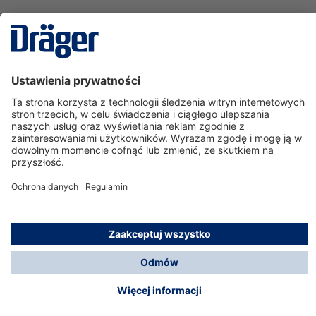
Technika
dla Życia
Serwisowa linia hotline
O nas
Korzystanie ze sklepu
© Dräger Polska Sp. z o.o., 2025
*Wszystkie ceny bez VAT, na warunkach opisanych w
Opcje płatności