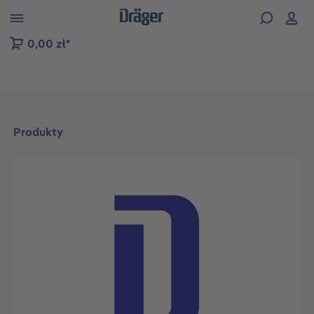
zejdź do nawigacji na platformie B2B
0,00 zł*
Produkty
Pomiń galerię zdjęć