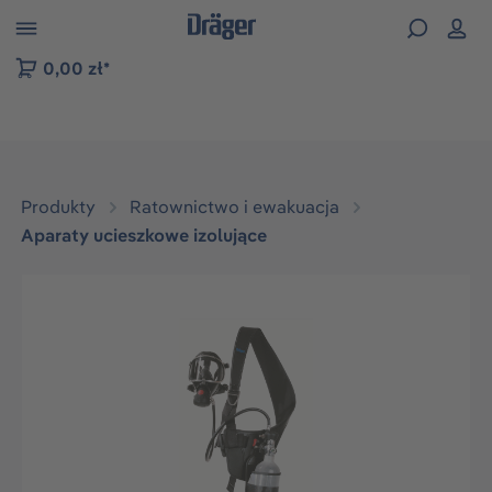
zejdź do nawigacji na platformie B2B
0,00 zł*
Produkty
Ratownictwo i ewakuacja
Aparaty ucieszkowe izolujące
Pomiń galerię zdjęć