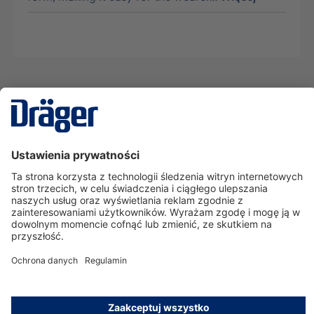
Technika
dla Życia
Serwisowa linia hotline
O nas
Korzystanie ze sklepu