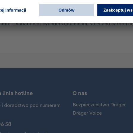
harness design, which retains its form, making it easy for t
or accurate monitoring of the cylinder contents. Short durati
37 - harness antistatic and inert to chemicals and oil - har
ilable: - variation of cylinders (aluminum, steel and carbon
linia hotline
O nas
Bezpieczeństwo Dräger
 i doradztwo pod numerem
Dräger Voice
06 58