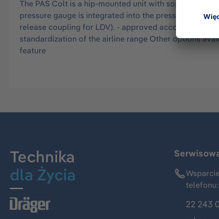
The PAS Colt is a hip-mounted unit with sophisticated 
pressure gauge is integrated into the pressure reducer f
release coupling for LDV). - approved according to EN1
standardization of the airline range Other options ava
feature
Technika
Serwisowa 
dla Życia
Wsparcie
telefonu:
22 243 