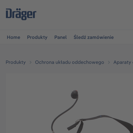
jdź do głównej nawigacji
Przejdź do nawigacji na platfo
Home
Produkty
Panel
Śledź zamówienie
Produkty
Ochrona układu oddechowego
Aparaty
Pomiń galerię zdjęć