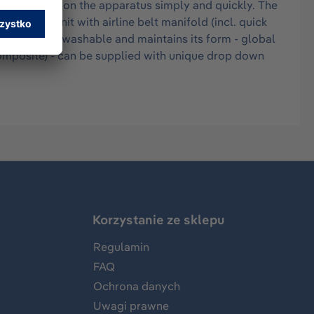
he wearer to don the apparatus simply and quickly. The
on entry unit with airline belt manifold (incl. quick
ness machine washable and maintains its form - global
 composite) - can be supplied with unique drop down
Korzystanie ze sklepu
Regulamin
FAQ
Ochrona danych
Uwagi prawne