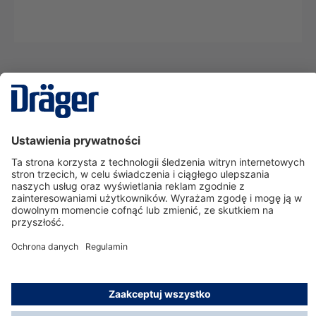
Technika
dla Życia
Serwisowa linia hotline
O nas
Korzystanie ze sklepu
© Dräger Polska Sp. z o.o., 2025