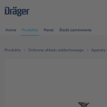
jdź do głównej nawigacji
Przejdź do nawigacji na platfo
Home
Produkty
Panel
Śledź zamówienie
Produkty
Ochrona układu oddechowego
Aparaty
Pomiń galerię zdjęć