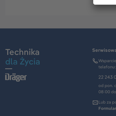
Technika
Serwisowa 
dla Życia
Wsparcie
telefonu:
22 243 
od pon. 
08:00 do
Lub za p
Formula