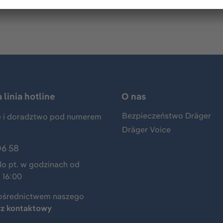
linia hotline
O nas
Bezpieczeństwo Dräger
 i doradztwo pod numerem
Dräger Voice
06 58
do pt. w godzinach od
 16:00
ośrednictwem naszego
rz kontaktowy