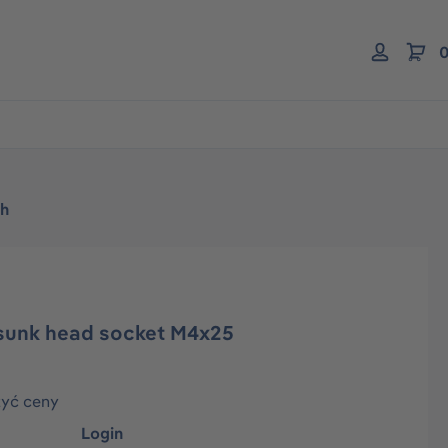
0
ch
sunk head socket M4x25
zyć ceny
Login