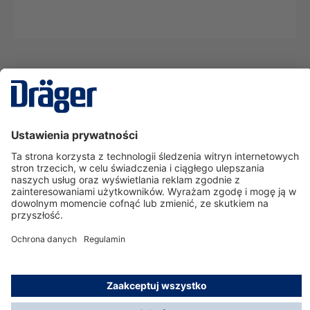
Technika
dla Życia
Serwisowa linia hotline
O nas
Korzystanie ze sklepu
© Dräger Polska Sp. z o.o., 2025