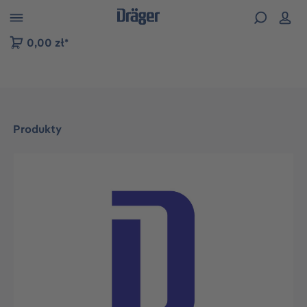
zejdź do nawigacji na platformie B2B
0,00 zł*
Produkty
Pomiń galerię zdjęć