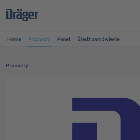
jdź do głównej nawigacji
Przejdź do nawigacji na platfo
Home
Produkty
Panel
Śledź zamówienie
Produkty
Pomiń galerię zdjęć