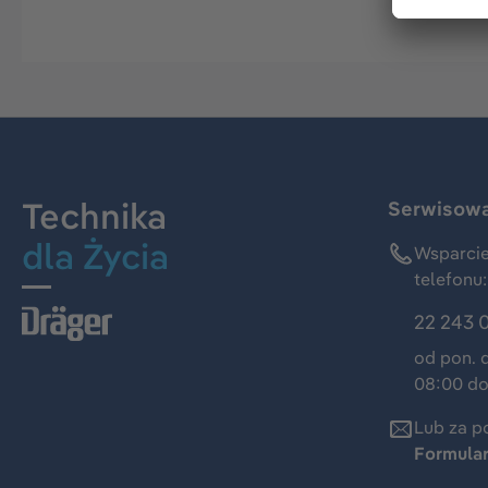
Technika
Serwisowa 
dla Życia
Wsparcie
telefonu:
22 243 
od pon. 
08:00 do
Lub za p
Formula