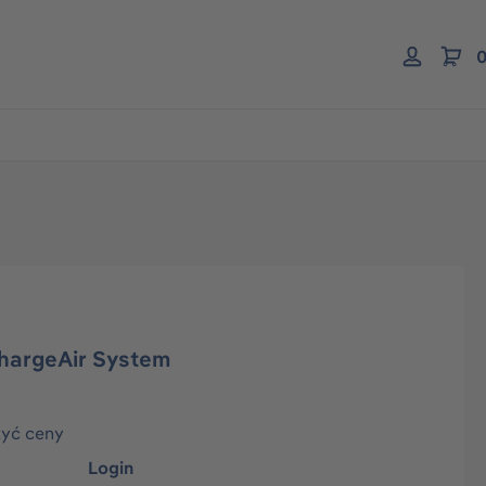
0
ChargeAir System
zyć ceny
Login