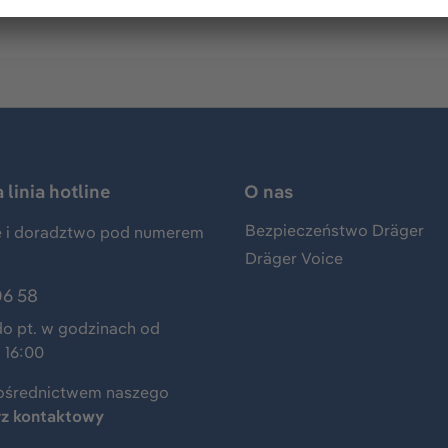
linia hotline
O nas
Bezpieczeństwo Dräger
 i doradztwo pod numerem
Dräger Voice
06 58
do pt. w godzinach od
 16:00
ośrednictwem naszego
rz kontaktowy