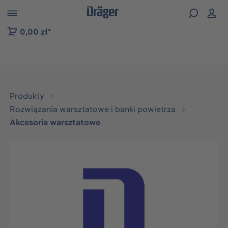
zejdź do nawigacji na platformie B2B
0,00 zł*
Produkty
Rozwiązania warsztatowe i banki powietrza
Akcesoria warsztatowe
Pomiń galerię zdjęć