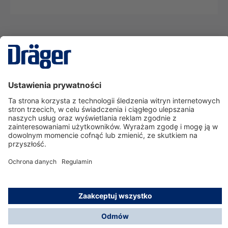
Technika
dla Życia
Serwisowa linia hotline
O nas
Korzystanie ze sklepu
© Dräger Polska Sp. z o.o., 2025
*Wszystkie ceny bez VAT, na warunkach opisanych w