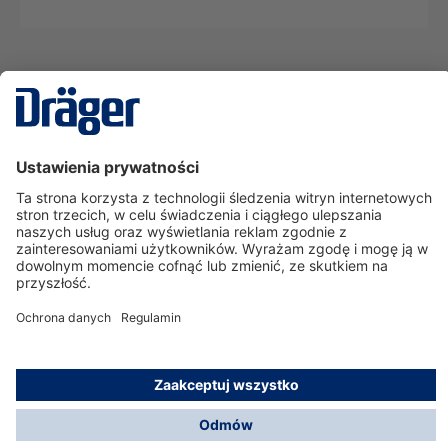
Technika
dla Życia
Serwisowa linia hotline
O nas
Korzystanie ze sklepu
© Dräger Polska Sp. z o.o., 2025
*Wszystkie ceny bez VAT, na warunkach opisanych w