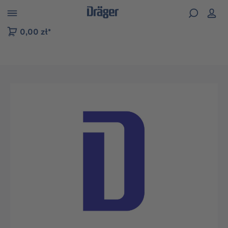
zejdź do nawigacji na platformie B2B
0,00 zł*
Pomiń galerię zdjęć