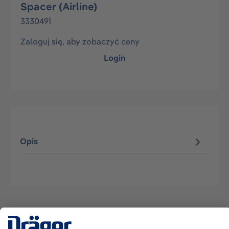
Spacer (Airline)
3330491
Zaloguj się, aby zobaczyć ceny
Login
Opis