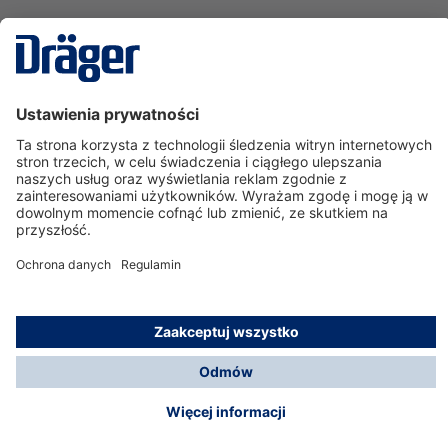
Technika
dla Życia
Serwisowa linia hotline
O nas
Korzystanie ze sklepu
© Dräger Polska Sp. z o.o., 2025
*Wszystkie ceny bez VAT, na warunkach opisanych w
Opcje płatności