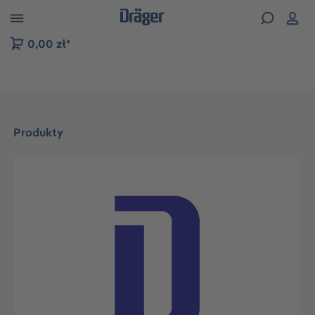
zejdź do nawigacji na platformie B2B
0,00 zł*
Produkty
Pomiń galerię zdjęć