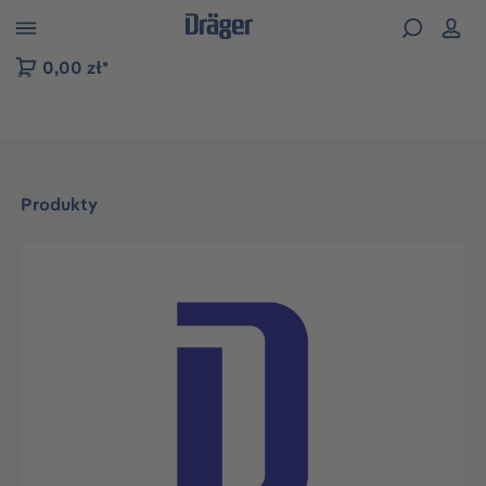
zejdź do nawigacji na platformie B2B
0,00 zł*
Produkty
Pomiń galerię zdjęć