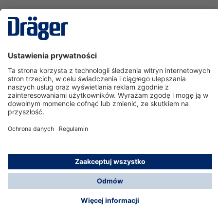
Technika
dla Życia
Serwisowa linia hotline
O nas
Korzystanie ze sklepu
© Dräger Polska Sp. z o.o., 2025
*Wszystkie ceny bez VAT, na warunkach opisanych w
Opcje płatności