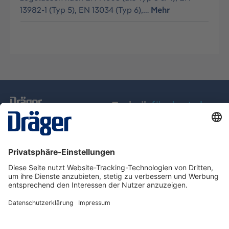
13982-1 (Typ 5), EN 13034 (Typ 6),…
Mehr
Technik
für das Leben
Service-Hotline
Über Dräger
Informationen