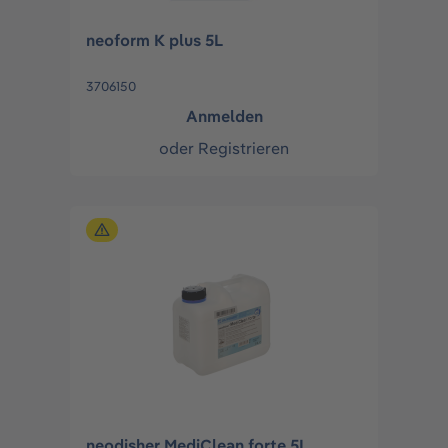
neoform K plus 5L
3706150
Anmelden
oder
Registrieren
neodisher MediClean forte 5L