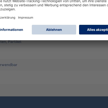
entsprechen den Zulassungen EN ISO 20345:2011 S5 SRA und EN
.
ten, Partikel
rwendbar