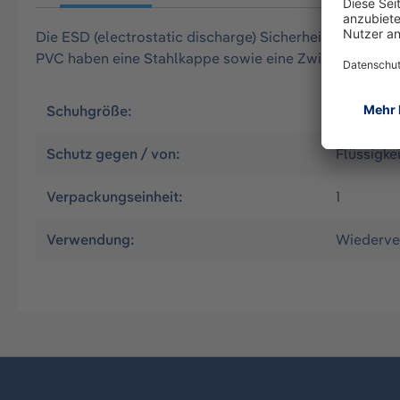
Die ESD (electrostatic discharge) Sicherheitsstiefel 
PVC haben eine Stahlkappe sowie eine Zwischensohle
Schuhgröße:
40
Schutz gegen / von:
Flüssigkei
Verpackungseinheit:
1
Verwendung:
Wiederve