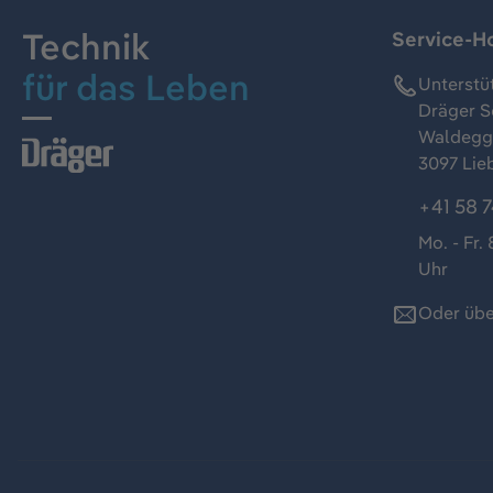
Technik
Service-Ho
für das Leben
Unterstü
Dräger S
Waldeggs
3097 Lie
+41 58 7
Mo. - Fr. 
Uhr
Oder übe