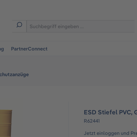
ingen
ng
PartnerConnect
Schutzanzüge
ESD Stiefel PVC, G
R62441
Jetzt einloggen und Pr