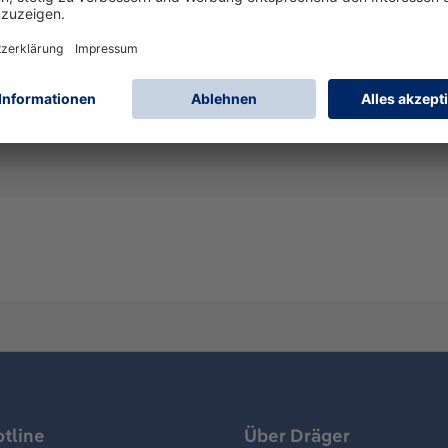
 bestehend aus einer Dräger X-plore 8700 (EX) Gebläseeinhe
ndardgürtel.
igende Atemschutzmasken (PAPR)
tline
Über Dräger