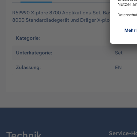
R59990 X-plore 8700 Applikations-Set, Basic (EX) Set
8000 Standardladegerät und Dräger X-plore 8000 Sta
Kategorie:
Luftrein
Unterkategorie:
Set
Zulassung:
EN
Technik
Service-Ho