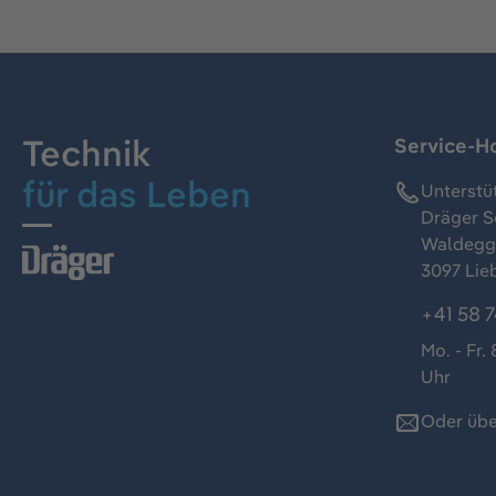
Technik
Service-Ho
für das Leben
Unterstü
Dräger S
Waldeggs
3097 Lie
+41 58 7
Mo. - Fr. 
Uhr
Oder übe