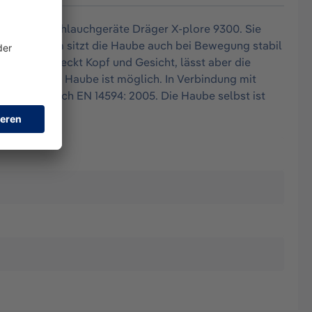
Druckluft-Schlauchgeräte Dräger X-plore 9300. Sie
le Passform sitzt die Haube auch bei Bewegung stabil
e Haube bedeckt Kopf und Gesicht, lässt aber die
infektion der Haube ist möglich. In Verbindung mit
gelassen nach EN 14594: 2005. Die Haube selbst ist