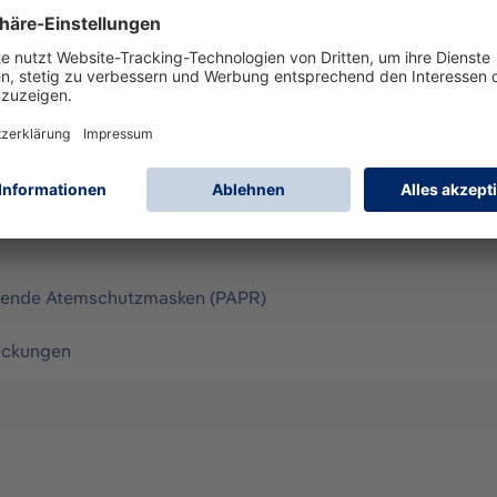
äsefiltergeräte der Dräger X-plore 8000 Serie und für die 
men, öl -und wasserabweisendem Material. Durch die optima
scheibe ermöglicht ein weites Blickfeld ohne Verzerrung. Di
geeignet für Brillen- und Bartträger. Eine Reinigung und Des
Schutzklasse TH3, in Verbindung mit Dräger X-plore 9300 zu
igende Atemschutzmasken (PAPR)
eckungen