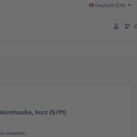
Deutsch (CH)
C
miumhaube, kurz (S/M)
eis ansehen