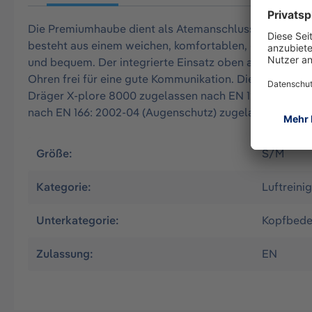
Die Premiumhaube dient als Atemanschluss für die Gebl
besteht aus einem weichen, komfortablen, geräuschar
und bequem. Der integrierte Einsatz oben an der Sicht
Ohren frei für eine gute Kommunikation. Die Haube ist 
Dräger X-plore 8000 zugelassen nach EN 12941: 2009, 
nach EN 166: 2002-04 (Augenschutz) zugelassen.
Größe:
S/M
Kategorie:
Luftrein
Unterkategorie:
Kopfbed
Zulassung:
EN