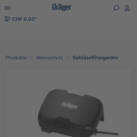
vigation der B2B-Plattform springen
CHF 0.00*
Produkte
Atemschutz
Gebläsefiltergeräte
Bildergalerie überspringen