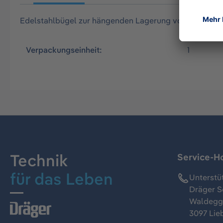
Edelstahlbügel zur hängenden Lagerung von Chemika
Verpackungseinheit:
1
Technik
Service-Ho
für das Leben
Unterstü
Dräger S
Waldeggs
3097 Lie