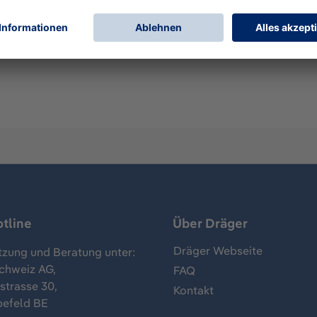
lienschutzanzügen
tline
Über Dräger
Dräger Webseite
tzung und Beratung unter:
chweiz AG,
FAQ
trasse 30,
Kontakt
befeld BE