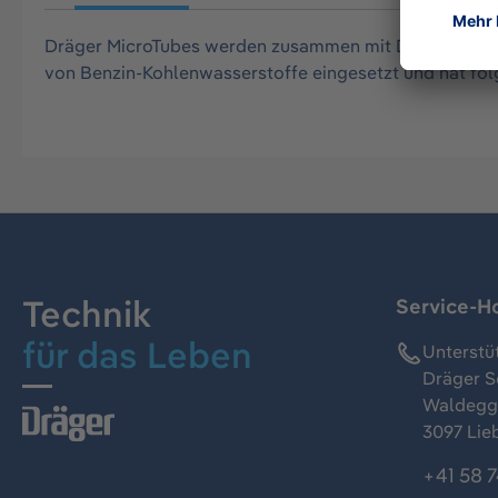
Dräger MicroTubes werden zusammen mit Dräger X-act 
von Benzin-Kohlenwasserstoffe eingesetzt und hat fo
Technik
Service-Ho
für das Leben
Unterstü
Dräger S
Waldeggs
3097 Lie
+41 58 7