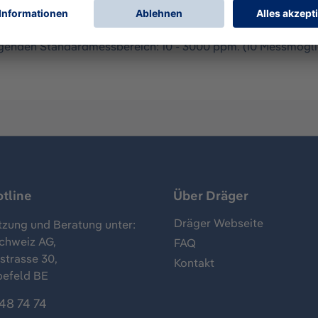
7000 für Messungen von Gasen und Dämpfen in Luft, verwend
lgenden Standardmessbereich: 10 - 3000 ppm. (10 Messmögli
tline
Über Dräger
Dräger Webseite
tzung und Beratung unter:
chweiz AG,
FAQ
trasse 30,
Kontakt
befeld BE
48 74 74