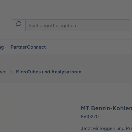
ingen
ng
PartnerConnect
hen
MicroTubes und Analysatoren
MT Benzin-Kohle
8610270
Jetzt einloggen und Pr