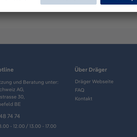
tline
Über Dräger
Dräger Webseite
tzung und Beratung unter:
chweiz AG,
FAQ
trasse 30,
Kontakt
befeld BE
48 74 74
8.00 - 12.00 / 13.00 - 17.00