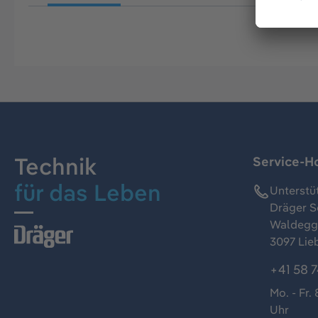
Technik
Service-Ho
für das Leben
Unterstü
Dräger S
Waldeggs
3097 Lie
+41 58 7
Mo. - Fr. 
Uhr