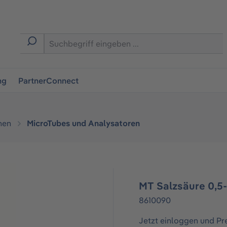
ingen
ng
PartnerConnect
hen
MicroTubes und Analysatoren
MT Salzsäure 0,5
8610090
Jetzt einloggen und Pr