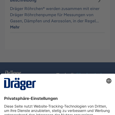
Beschreibung
Dräger Röhrchen® werden zusammen mit einer
Dräger Röhrchenpumpe für Messungen von
Gasen, Dämpfen und Aerosolen, in der Regel…
Mehr
Technik
für das Leben
Service-Hotline
Über Dräger