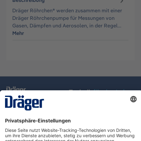
Beschreibung
Dräger Röhrchen® werden zusammen mit einer
Dräger Röhrchenpumpe für Messungen von
Gasen, Dämpfen und Aerosolen, in der Regel…
Mehr
Technik
für das Leben
Service-Hotline
Über Dräger