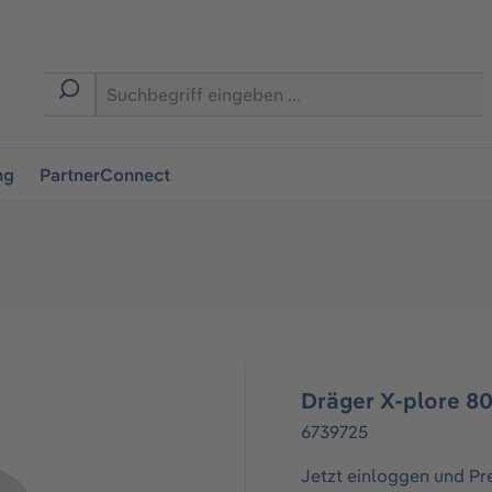
ingen
ng
PartnerConnect
Dräger X-plore 8
6739725
Jetzt einloggen und Pr