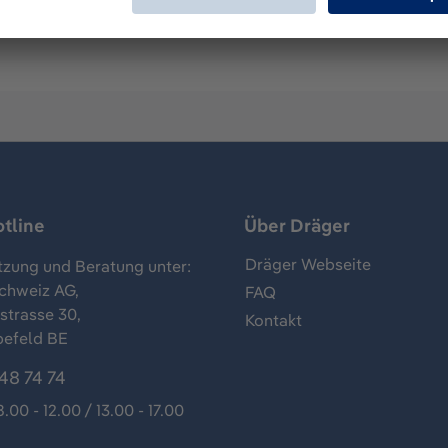
tline
Über Dräger
Dräger Webseite
tzung und Beratung unter:
chweiz AG,
FAQ
trasse 30,
Kontakt
befeld BE
48 74 74
8.00 - 12.00 / 13.00 - 17.00