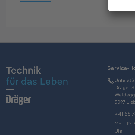
Technik
Service-Ho
für das Leben
Unterstü
Dräger S
Waldeggs
3097 Lie
+41 58 7
Mo. - Fr. 
Uhr