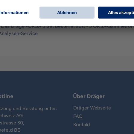
tenen Gefahrstoffe zunächst durch Adsorption oder Chemiso
. der Gaschromatografie (GC), der Hochleistungsflüssigkeits
ht. Das Dräger-ORSA 5 Set bestehet aus: - 5 ORSA-Sammelröh
-Analysen-Service
tline
Über Dräger
Dräger Webseite
tzung und Beratung unter:
chweiz AG,
FAQ
trasse 30,
Kontakt
befeld BE