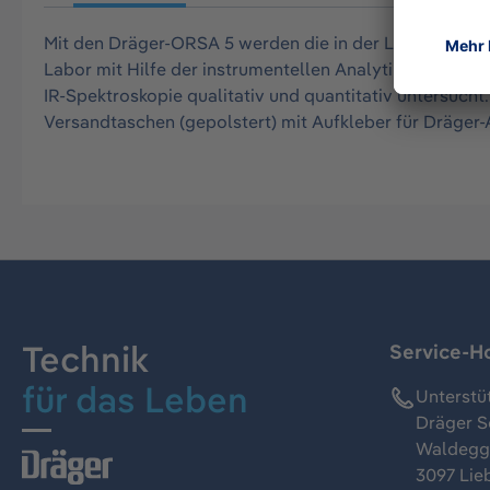
Mit den Dräger-ORSA 5 werden die in der Luft enthal
Labor mit Hilfe der instrumentellen Analytik wie z. B
IR-Spektroskopie qualitativ und quantitativ untersuc
Versandtaschen (gepolstert) mit Aufkleber für Dräger
Technik
Service-Ho
für das Leben
Unterstü
Dräger S
Waldeggs
3097 Lie