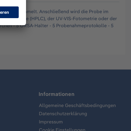
rption gesammelt. Anschließend wird die Probe im
chromatografie (HPLC), der UV-VIS-Fotometrie oder der
rchen - 5 ORSA-Halter - 5 Probenahmeprotokolle - 5
Informationen
Allgemeine Geschäftsbedingungen
Datenschutzerklärung
Impressum
Cookie Einstellungen