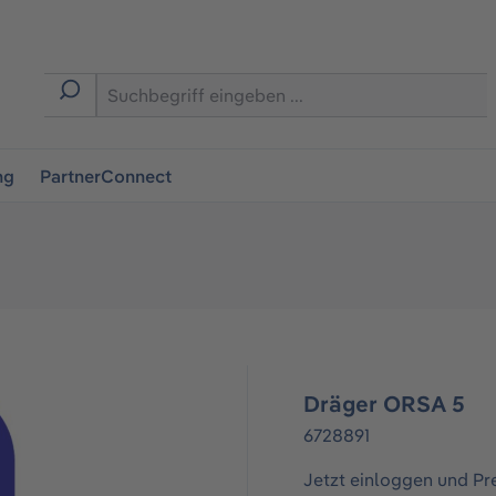
ingen
ng
PartnerConnect
Dräger ORSA 5
6728891
Jetzt einloggen und Pr