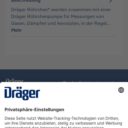
Beschreibung
Dräger Röhrchen® werden zusammen mit einer
Dräger Röhrchenpumpe für Messungen von
Gasen, Dämpfen und Aerosolen, in der Regel…
Mehr
Technik
für das Leben
Service-Hotline
Über Dräger