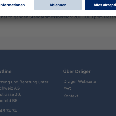
ess-System) für Messungen von Gasen und Dämpfen, in der 
und hat folgenden Standardmessbereich: 200-3000 ppm Messm
tline
Über Dräger
Dräger Webseite
tzung und Beratung unter:
chweiz AG,
FAQ
trasse 30,
Kontakt
befeld BE
48 74 74