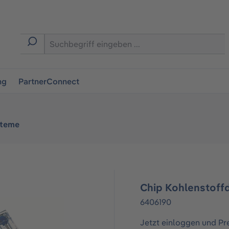
ingen
ng
PartnerConnect
steme
Chip Kohlenstoff
6406190
Jetzt einloggen und Pr