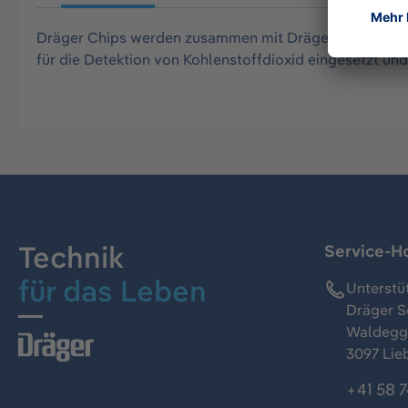
Dräger Chips werden zusammen mit Dräger CMS (Chip-M
für die Detektion von Kohlenstoffdioxid eingesetzt 
Technik
Service-Ho
für das Leben
Unterstü
Dräger S
Waldeggs
3097 Lie
+41 58 7