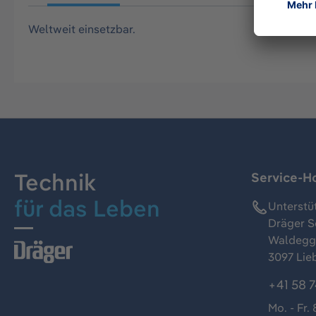
Weltweit einsetzbar.
Technik
Service-Ho
für das Leben
Unterstü
Dräger S
Waldeggs
3097 Lie
+41 58 7
Mo. - Fr. 