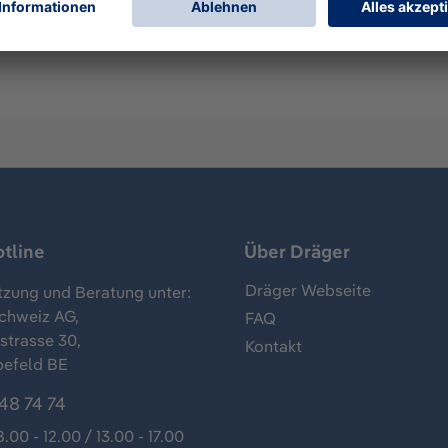
tline
Über Dräger
Dräger Webseite
tzung und Beratung unter:
chweiz AG,
FAQ
trasse 30,
Kontakt
befeld BE
48 74 74
8.00 - 12.00 / 13.00 - 17.00