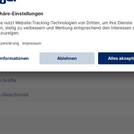
, partikelfiltrierende Halbmaske für wirksamen Schutz gegen F
 Diese Schutzklasse steht für eine Abscheideleistung von 80
Verwendung für max. eine Arbeitsschicht Kennzeichnung D:
e Größe
s Gesichtsteil