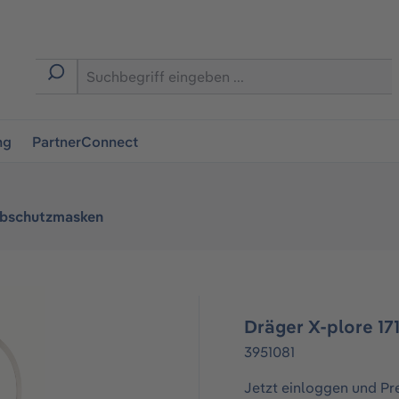
ingen
ng
PartnerConnect
bschutzmasken
Dräger X-plore 17
3951081
Jetzt einloggen und Pr