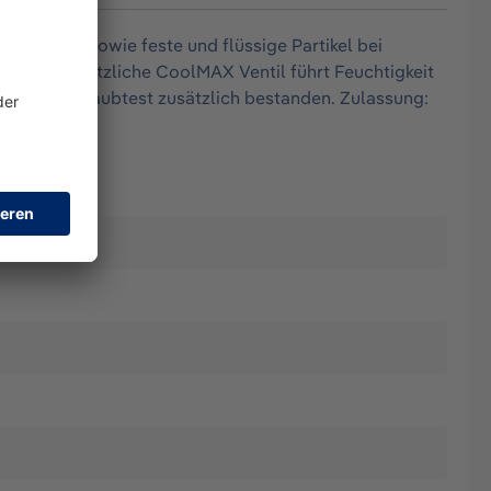
einstäube sowie feste und flüssige Partikel bei
%. Das zusätzliche CoolMAX Ventil führt Feuchtigkeit
 Dolomitstaubtest zusätzlich bestanden. Zulassung: