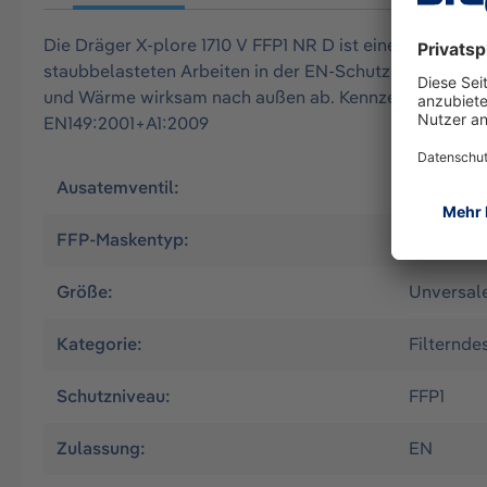
Die Dräger X-plore 1710 V FFP1 NR D ist eine gefaltete
staubbelasteten Arbeiten in der EN-Schutzklasse FFP1.
und Wärme wirksam nach außen ab. Kennzeichnung NR: 
EN149:2001+A1:2009
Ausatemventil:
Ja
FFP-Maskentyp:
Gefaltet
Größe:
Unversal
Kategorie:
Filternde
Schutzniveau:
FFP1
Zulassung:
EN