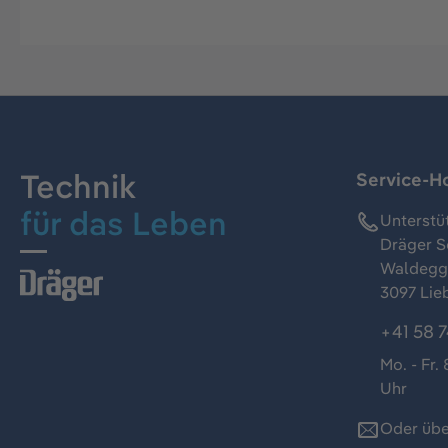
Technik
Service-Ho
für das Leben
Unterstü
Dräger S
Waldeggs
3097 Lie
+41 58 7
Mo. - Fr. 
Uhr
Oder übe