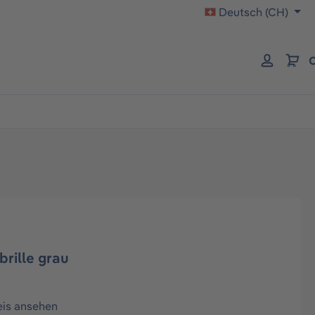
Deutsch (CH)
C
rille grau
eis ansehen