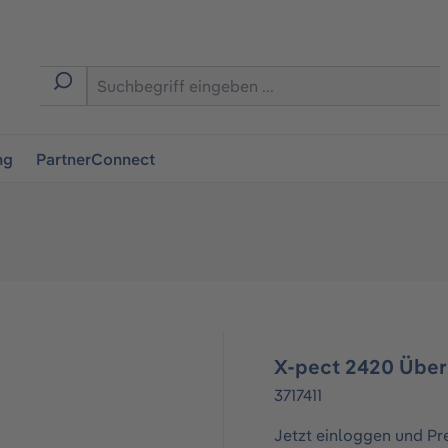
ingen
ng
PartnerConnect
X-pect 2420 Überb
3717411
Jetzt einloggen und Pr