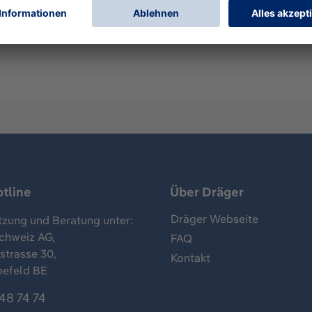
wendet werden und schützt die Augen vor Partikeln. Die grau
tline
Über Dräger
Dräger Webseite
tzung und Beratung unter:
chweiz AG,
FAQ
trasse 30,
Kontakt
befeld BE
48 74 74