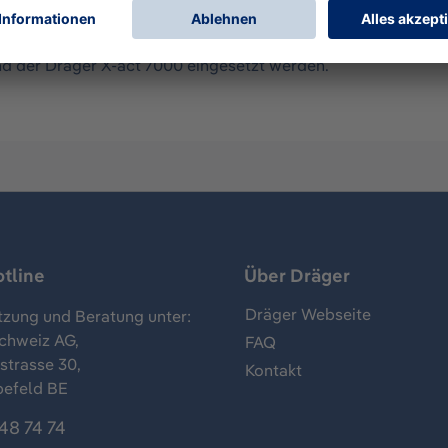
it der Dräger X-act 7000 und den zugehörigen Dräger Micr
d der Dräger X-act 7000 eingesetzt werden.
tline
Über Dräger
Dräger Webseite
tzung und Beratung unter:
chweiz AG,
FAQ
trasse 30,
Kontakt
befeld BE
48 74 74