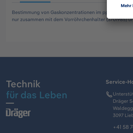
Bestimmung von Gaskonzentrationen im ppb-Bereich m
nur zusammen mit dem Vorröhrchenhalter (3701985) un
Technik
Service-Ho
für das Leben
Unterstü
Dräger S
Waldeggs
3097 Lie
+41 58 7