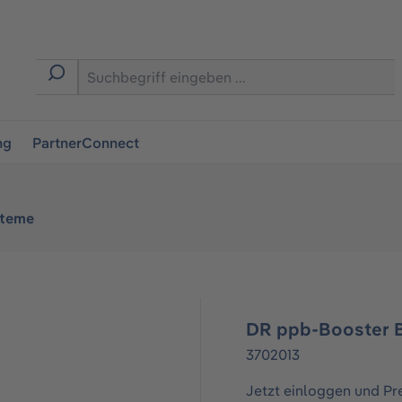
ingen
ng
PartnerConnect
steme
DR ppb-Booster B
3702013
Jetzt einloggen und Pr