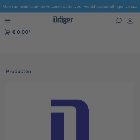
Geen administratie- en verzendkosten voor webshopbestellingen vanaf € 100,-.
 naar navigatie B2B-platform
€ 0,00*
Producten
Afbeeldingengalerij overslaan